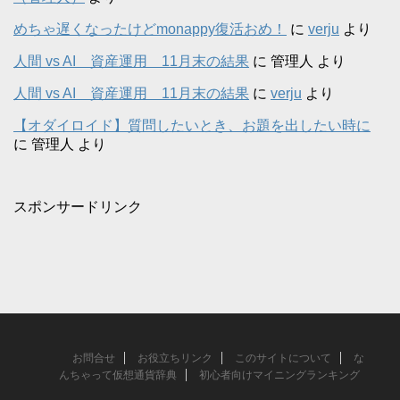
めちゃ遅くなったけどmonappy復活おめ！
に
verju
より
人間 vs AI 資産運用 11月末の結果
に
管理人
より
人間 vs AI 資産運用 11月末の結果
に
verju
より
【オダイロイド】質問したいとき、お題を出したい時に
に
管理人
より
スポンサードリンク
お問合せ
お役立ちリンク
このサイトについて
な
んちゃって仮想通貨辞典
初心者向けマイニングランキング