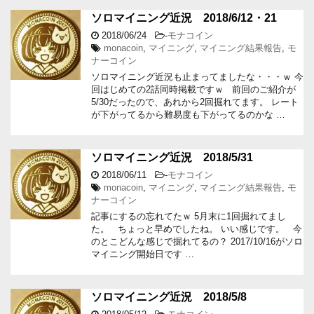
ソロマイニング近況 2018/6/12・21
2018/06/24
-
モナコイン
monacoin
,
マイニング
,
マイニング結果報告
,
モ
ナーコイン
ソロマイニング近況も止まってましたな・・・ｗ 今
回はじめての2話同時掲載ですｗ 前回のご紹介が
5/30だったので、あれから2回掘れてます。 レート
が下がってるから難易度も下がってるのかな …
ソロマイニング近況 2018/5/31
2018/06/11
-
モナコイン
monacoin
,
マイニング
,
マイニング結果報告
,
モ
ナーコイン
記事にするの忘れてたｗ 5月末に1回掘れてまし
た。 ちょっと早めでしたね。 いい感じです。 今
のとこどんな感じで掘れてるの？ 2017/10/16がソロ
マイニング開始日です …
ソロマイニング近況 2018/5/8