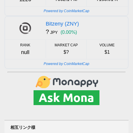
Powered by CoinMarketCap
Bitzeny (ZNY)
?
(0.00%)
JPY
RANK
MARKET CAP
VOLUME
null
$?
$1
Powered by CoinMarketCap
相互リンク様