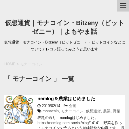
仮想通貨｜モナコイン・Bitzeny（ビット
ゼニー）｜よもやま話
仮想通貨・モナコイン・Bitzeny（ビットゼニー）・ビットコインなどに
ついてアレコレ語ってみようと思います
HOME
>
モナーコイン
「 モナーコイン 」 一覧
nemlog＆農業はじめました
2019/02/14
-
企画
monacoin
,
モナーコイン
,
仮想通貨
,
農業
,
野菜
表題の通り、nemlogはじめました。
https://nemlog.nem.social/blog/14141 野菜を作っ
てモナコインで売るという単純明快な内容です。 長