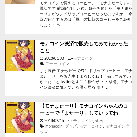
モナコインで買えるコーヒー、「モナまたーり」の
豆版です 前回紹介した後、好評を頂いた「モナまた
ーり」がワンドリップコーヒーだったのですが、 今
回ご紹介するのは「豆」の状態のコーヒーをご紹介
します！ ※ …
モナコイン決済で販売してみてわかった
こと
2018/03/03
-
モナコイン
モナーコイン
まず宣伝 モナッピーでワンドリップコーヒー「モナ
またーり」を販売中！よろしくね！ 売ってみてわ
かったこと twitterとすごく相性がいい 結構、モナコ
イン決済に飢えている層が居る モナ …
【モナまたーり】モナコインちゃんのコ
ーヒーで「またーり」していってね
2018/02/15
-
モナコイン
,
企画
monacoin
,
グッズ
,
モナーコイン
,
モナコイング
ッズ