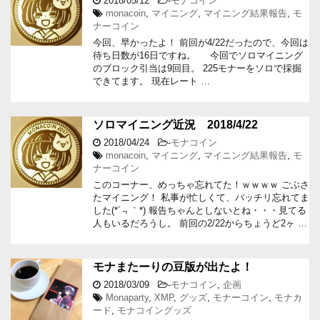
2018/05/12
-
モナコイン
monacoin
,
マイニング
,
マイニング結果報告
,
モ
ナーコイン
今回、早かったよ！ 前回が4/22だったので、今回は
待ち日数が16日ですね。 今回でソロマイニング
のブロック引当は9回目。 225モナーをソロで採掘
できてます。 現在レート …
ソロマイニング近況 2018/4/22
2018/04/24
-
モナコイン
monacoin
,
マイニング
,
マイニング結果報告
,
モ
ナーコイン
このコーナー、めっちゃ忘れてた！ｗｗｗｗ ごぶさ
たマイニング！ 私事が忙しくて、バッチリ忘れてま
した(*´﹃｀*) 報告ちゃんとしないとね・・・見てる
人もいるだろうし。 前回の2/22からちょうど2ヶ …
モナまたーりの豆版が出たよ！
2018/03/09
-
モナコイン
,
企画
Monaparty
,
XMP
,
グッズ
,
モナーコイン
,
モナカ
ード
,
モナコイングッズ