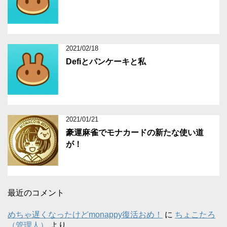
2021/02/18
Defiとパンケーキと私
2021/01/21
豪運麻雀でモナカードの新たな使い道
が！
最近のコメント
めちゃ遅くなったけどmonappy復活おめ！
に
ちょこたろ
（管理人）
より