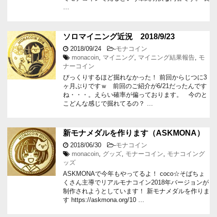
…
ソロマイニング近況 2018/9/23
2018/09/24
-
モナコイン
monacoin
,
マイニング
,
マイニング結果報告
,
モ
ナーコイン
びっくりするほど掘れなかった！ 前回からじつに3
ヶ月ぶりですｗ 前回のご紹介が6/21だったんです
ね・・・。えらい確率が偏っております。 今のと
こどんな感じで掘れてるの？ …
新モナメダルを作ります（ASKMONA）
2018/06/30
-
モナコイン
monacoin
,
グッズ
,
モナーコイン
,
モナコイング
ッズ
ASKMONAで今年もやってるよ！ coco☆そばちょ
くさん主導でリアルモナコイン2018年バージョンが
制作されようとしています！ 新モナメダルを作りま
す https://askmona.org/10 …