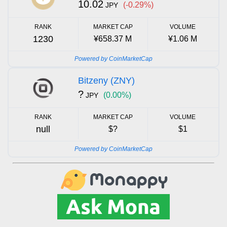
10.02
(-0.29%)
JPY
RANK
MARKET CAP
VOLUME
1230
¥658.37 M
¥1.06 M
Powered by CoinMarketCap
Bitzeny (ZNY)
?
(0.00%)
JPY
RANK
MARKET CAP
VOLUME
null
$?
$1
Powered by CoinMarketCap