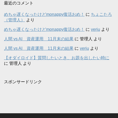
最近のコメント
めちゃ遅くなったけどmonappy復活おめ！
に
ちょこたろ
（管理人）
より
めちゃ遅くなったけどmonappy復活おめ！
に
verju
より
人間 vs AI 資産運用 11月末の結果
に
管理人
より
人間 vs AI 資産運用 11月末の結果
に
verju
より
【オダイロイド】質問したいとき、お題を出したい時に
に
管理人
より
スポンサードリンク