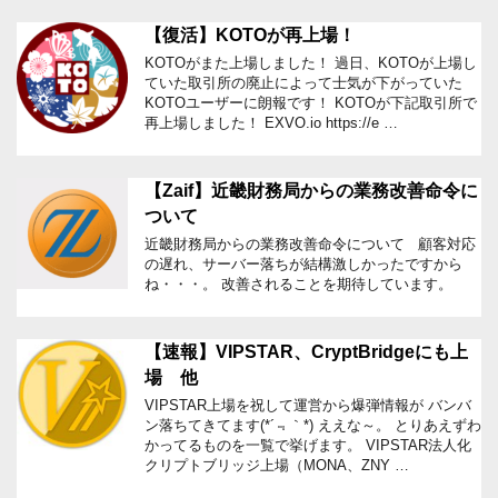
【復活】KOTOが再上場！
KOTOがまた上場しました！ 過日、KOTOが上場し
ていた取引所の廃止によって士気が下がっていた
KOTOユーザーに朗報です！ KOTOが下記取引所で
再上場しました！ EXVO.io https://e …
【Zaif】近畿財務局からの業務改善命令に
ついて
近畿財務局からの業務改善命令について 顧客対応
の遅れ、サーバー落ちが結構激しかったですから
ね・・・。 改善されることを期待しています。
【速報】VIPSTAR、CryptBridgeにも上
場 他
VIPSTAR上場を祝して運営から爆弾情報が バンバ
ン落ちてきてます(*´﹃｀*) ええな～。 とりあえずわ
かってるものを一覧で挙げます。 VIPSTAR法人化
クリプトブリッジ上場（MONA、ZNY …