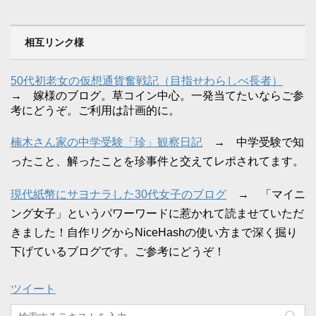
相互リンク様
50代初老女の仮想通貨奮戦記（目指せわらしべ長者）
→ 嫁様のブログ。草コイン中心。一発当てたいならご参
考にどうぞ。ご利用は計画的に。
楠木さん家の中学受験「珍」観察日記
→ 中学受験で知
ったこと、解ったことを珍事件と交えてレポされてます。
現代紙幣にサヨナラした30代女子のブログ
→ 「マイニ
ング女子」というパワーワードに惹かれて読ませていただ
きました！自作リグからNiceHashの使い方まで深く掘り
下げているブログです。ご参考にどうぞ！
ツイート