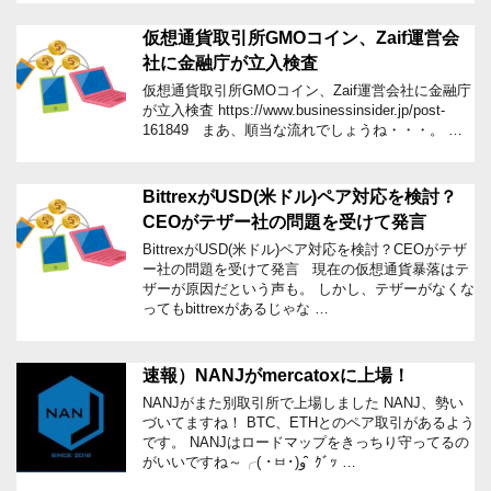
仮想通貨取引所GMOコイン、Zaif運営会
社に金融庁が立入検査
仮想通貨取引所GMOコイン、Zaif運営会社に金融庁
が立入検査 https://www.businessinsider.jp/post-
161849 まあ、順当な流れでしょうね・・・。 …
BittrexがUSD(米ドル)ペア対応を検討？
CEOがテザー社の問題を受けて発言
BittrexがUSD(米ドル)ペア対応を検討？CEOがテザ
ー社の問題を受けて発言 現在の仮想通貨暴落はテ
ザーが原因だという声も。 しかし、テザーがなくな
ってもbittrexがあるじゃな …
速報）NANJがmercatoxに上場！
NANJがまた別取引所で上場しました NANJ、勢い
づいてますね！ BTC、ETHとのペア取引があるよう
です。 NANJはロードマップをきっちり守ってるの
がいいですね～╭( ･ㅂ･)و ̑̑ ｸﾞｯ …