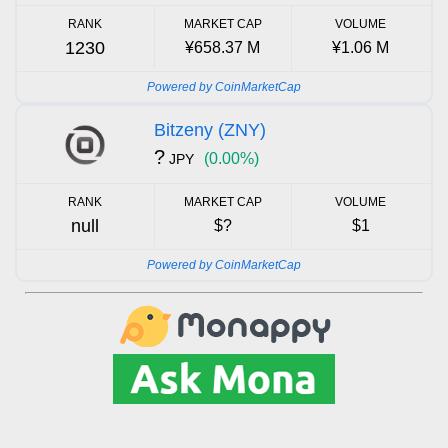
RANK
MARKET CAP
VOLUME
1230
¥658.37 M
¥1.06 M
Powered by CoinMarketCap
Bitzeny (ZNY)
?
(0.00%)
JPY
RANK
MARKET CAP
VOLUME
null
$?
$1
Powered by CoinMarketCap