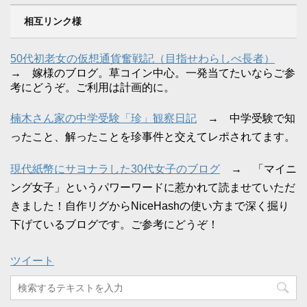
相互リンク様
50代初老女の仮想通貨奮戦記（目指せわらしべ長者）
→ 嫁様のブログ。草コイン中心。一発当てたいならご参
考にどうぞ。ご利用は計画的に。
楠木さん家の中学受験「珍」観察日記
→ 中学受験で知
ったこと、解ったことを珍事件と交えてレポされてます。
現代紙幣にサヨナラした30代女子のブログ
→ 「マイニ
ング女子」というパワーワードに惹かれて読ませていただ
きました！自作リグからNiceHashの使い方まで深く掘り
下げているブログです。ご参考にどうぞ！
ツイート