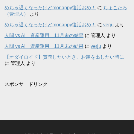
めちゃ遅くなったけどmonappy復活おめ！
に
ちょこたろ
（管理人）
より
めちゃ遅くなったけどmonappy復活おめ！
に
verju
より
人間 vs AI 資産運用 11月末の結果
に
管理人
より
人間 vs AI 資産運用 11月末の結果
に
verju
より
【オダイロイド】質問したいとき、お題を出したい時に
に
管理人
より
スポンサードリンク