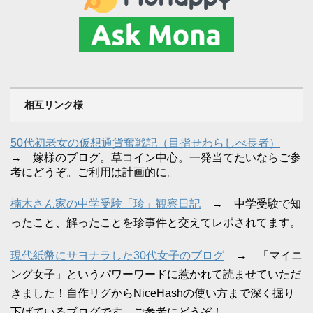
相互リンク様
50代初老女の仮想通貨奮戦記（目指せわらしべ長者）
→ 嫁様のブログ。草コイン中心。一発当てたいならご参
考にどうぞ。ご利用は計画的に。
楠木さん家の中学受験「珍」観察日記
→ 中学受験で知
ったこと、解ったことを珍事件と交えてレポされてます。
現代紙幣にサヨナラした30代女子のブログ
→ 「マイニ
ング女子」というパワーワードに惹かれて読ませていただ
きました！自作リグからNiceHashの使い方まで深く掘り
下げているブログです。ご参考にどうぞ！