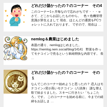
どれだけ儲かったの？のコーナー その4
このコーナー1ヶ月毎なので忘れがちです・・・ｗ
さて、どこからお話したものやら。 色々危機管理
意識が芽生えまして 現在、ほとんどの通貨をPCウ
ォレットに入れております。 ですので、現在は …
nemlog＆農業はじめました
表題の通り、nemlogはじめました。
https://nemlog.nem.social/blog/14141 野菜を作っ
てモナコインで売るという単純明快な内容です。 長
…
どれだけ儲かったの？のコーナー その
１
なんでこのコーナー始めようと思ったの？ 恋人はモ
ナコイン♪背が高いモナコイン（八頭身） 謎な替え
歌で始まりました。スキーに行きたい「ちょこた
ろ」です。 このコーナーを始める前に、今までの経
緯をお話しま …