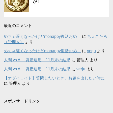
が！
最近のコメント
めちゃ遅くなったけどmonappy復活おめ！
に
ちょこたろ
（管理人）
より
めちゃ遅くなったけどmonappy復活おめ！
に
verju
より
人間 vs AI 資産運用 11月末の結果
に
管理人
より
人間 vs AI 資産運用 11月末の結果
に
verju
より
【オダイロイド】質問したいとき、お題を出したい時に
に
管理人
より
スポンサードリンク