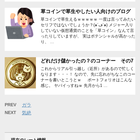
草コインで草生やしたい人向けのブログ
草コインで草生えるｗｗｗｗｗ 一度は言ってみたい
セリフではないでしょうか？(๑´ڡ`๑) メジャー入り
していない仮想通貨のことを「草コイン」なんて言
ったりしていますが、 実はポテンシャルが高かった
り、 …
どれだけ儲かったの？のコーナー その7
これからリアル引っ越し（近所）があるので忙しく
なります・・・！ なので、先に忘れがちなこのコー
ナーを書いとこうとｗ ポートフォリオはこんな
感じ。 ヤバイっすねｗ 先月から1 …
PREV
ガラ
NEXT
気絶
現在のレート情報