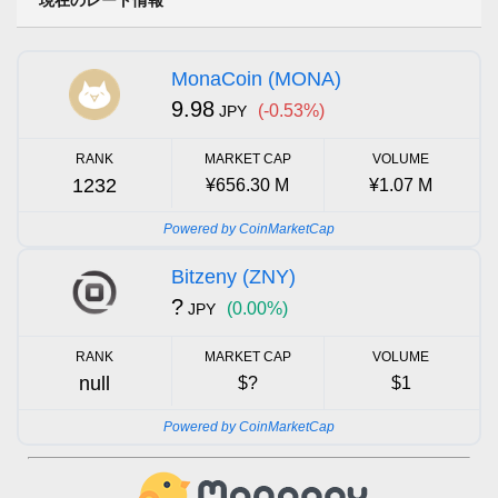
MonaCoin (MONA)
9.98
(-0.53%)
JPY
RANK
MARKET CAP
VOLUME
1232
¥656.30 M
¥1.07 M
Powered by CoinMarketCap
Bitzeny (ZNY)
?
(0.00%)
JPY
RANK
MARKET CAP
VOLUME
null
$?
$1
Powered by CoinMarketCap