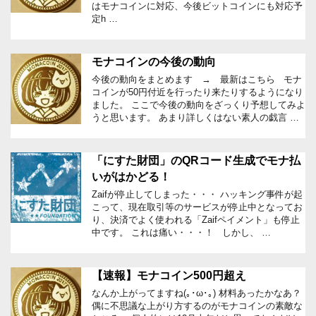
はモナコインに対応、今後ビットコインにも対応予
定h …
モナコインの今後の動向
今後の動向をまとめます → 最新はこちら モナ
コインが50円付近を行ったり来たりするようになり
ました。 ここで今後の動向をざっくり予想してみよ
うと思います。 あまり詳しくはない素人の戯言 …
「にすた財団」のQRコード生成でモナ払
いがはかどる！
Zaifが停止してしまった・・・ ハッキング事件が起
こって、現在取引等のサービスが停止中となってお
り、決済でよく使われる「Zaifペイメント」も停止
中です。 これは痛い・・・！ しかし、 …
【速報】モナコイン500円超え
なんか上がってますね(｡･ω･｡) 材料あったかなあ？
偶に不思議な上がり方するのがモナコインの素敵な