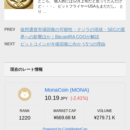
ところ。 個人的には12月上旬だと思ってたんだけ
ど・・・。 ビットフライヤーUSAもまだだし。 と
り …
PREV
仮想通貨市場回復の可能性・クジラの現状・SECの業
界への影響ほか｜BitcoinIRA COOが解説
NEXT
ビットコインが今後回復に向かう5つの理由
現在のレート情報
MonaCoin (MONA)
10.19
(-2.41%)
JPY
RANK
MARKET CAP
VOLUME
1220
¥669.68 M
¥279.71 K
Powered by CoinMarketCap