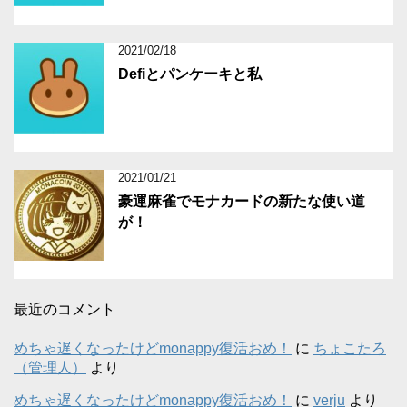
2021/02/18
Defiとパンケーキと私
2021/01/21
豪運麻雀でモナカードの新たな使い道
が！
最近のコメント
めちゃ遅くなったけどmonappy復活おめ！
に
ちょこたろ
（管理人）
より
めちゃ遅くなったけどmonappy復活おめ！
に
verju
より