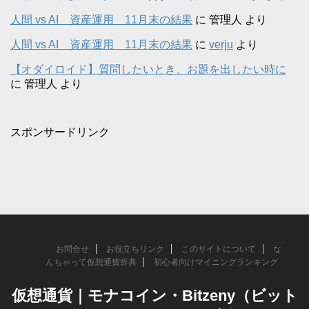
人間 vs AI 資産運用 11月末の結果
に
管理人
より
人間 vs AI 資産運用 11月末の結果
に
verju
より
【オダイロイド】質問したいとき、お題を出したい時に
に
管理人
より
スポンサードリンク
お問合せ
お役立ちリンク
このサイトについて
な
んちゃって仮想通貨辞典
初心者向けマイニングランキング
仮想通貨｜モナコイン・Bitzeny（ビット