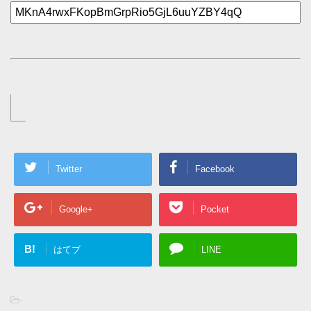
Twitter
Facebook
Google+
Pocket
B!
はてブ
LINE
-