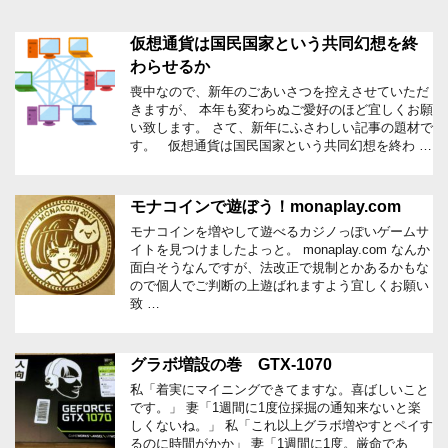
仮想通貨は国民国家という共同幻想を終
わらせるか
喪中なので、新年のごあいさつを控えさせていただ
きますが、 本年も変わらぬご愛好のほど宜しくお願
い致します。 さて、新年にふさわしい記事の題材で
す。 仮想通貨は国民国家という共同幻想を終わ …
モナコインで遊ぼう！monaplay.com
モナコインを増やして遊べるカジノっぽいゲームサ
イトを見つけましたよっと。 monaplay.com なんか
面白そうなんですが、法改正で規制とかあるかもな
ので個人でご判断の上遊ばれますよう宜しくお願い
致 …
グラボ増設の巻 GTX-1070
私「着実にマイニングできてますな。喜ばしいこと
です。」 妻「1週間に1度位採掘の通知来ないと楽
しくないね。」 私「これ以上グラボ増やすとペイす
るのに時間がかか」 妻「1週間に1度。厳命であ