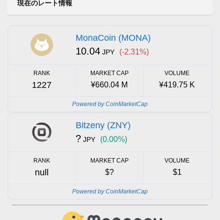
現在のレート情報
MonaCoin (MONA)
10.04
(-2.31%)
JPY
RANK
MARKET CAP
VOLUME
1227
¥660.04 M
¥419.75 K
Powered by CoinMarketCap
Bitzeny (ZNY)
?
(0.00%)
JPY
RANK
MARKET CAP
VOLUME
null
$?
$1
Powered by CoinMarketCap