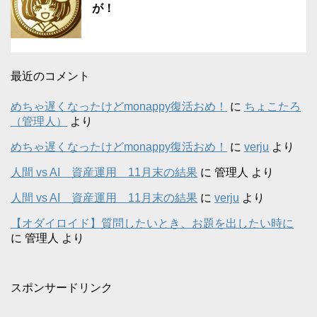
が！
最近のコメント
めちゃ遅くなったけどmonappy復活おめ！
に
ちょこたろ
（管理人）
より
めちゃ遅くなったけどmonappy復活おめ！
に
verju
より
人間 vs AI 資産運用 11月末の結果
に
管理人
より
人間 vs AI 資産運用 11月末の結果
に
verju
より
【オダイロイド】質問したいとき、お題を出したい時に
に
管理人
より
スポンサードリンク