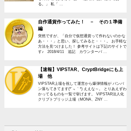
る。」 私「 …
自作通貨作ってみた！ － その１準備
編
突然ですが、「自分で仮想通貨って作れないのかな
あ・・・」と思い、探してみると・・・。 お手軽な
方法を見つけました！ 参考サイトは下記のサイトで
す♪ 2018/4/11 追記 カウンターパ …
【速報】VIPSTAR、CryptBridgeにも上
場 他
VIPSTAR上場を祝して運営から爆弾情報が バンバ
ン落ちてきてます(*´﹃｀*) ええな～。 とりあえずわ
かってるものを一覧で挙げます。 VIPSTAR法人化
クリプトブリッジ上場（MONA、ZNY …