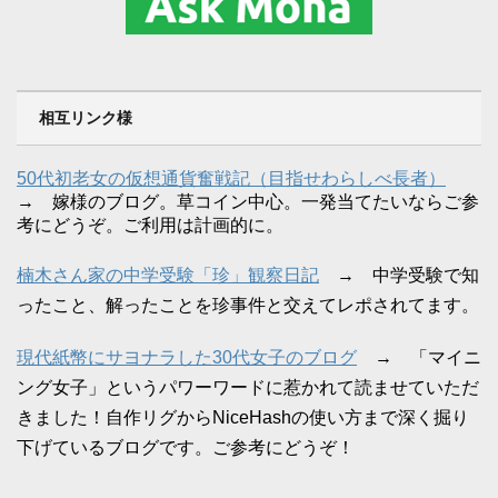
相互リンク様
50代初老女の仮想通貨奮戦記（目指せわらしべ長者）
→ 嫁様のブログ。草コイン中心。一発当てたいならご参
考にどうぞ。ご利用は計画的に。
楠木さん家の中学受験「珍」観察日記
→ 中学受験で知
ったこと、解ったことを珍事件と交えてレポされてます。
現代紙幣にサヨナラした30代女子のブログ
→ 「マイニ
ング女子」というパワーワードに惹かれて読ませていただ
きました！自作リグからNiceHashの使い方まで深く掘り
下げているブログです。ご参考にどうぞ！