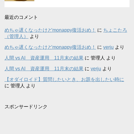
最近のコメント
めちゃ遅くなったけどmonappy復活おめ！
に
ちょこたろ
（管理人）
より
めちゃ遅くなったけどmonappy復活おめ！
に
verju
より
人間 vs AI 資産運用 11月末の結果
に
管理人
より
人間 vs AI 資産運用 11月末の結果
に
verju
より
【オダイロイド】質問したいとき、お題を出したい時に
に
管理人
より
スポンサードリンク