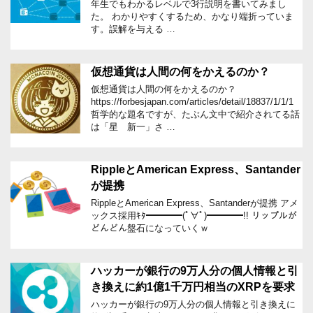
年生でもわかるレベルで3行説明を書いてみまし
た。 わかりやすくするため、かなり端折っていま
す。誤解を与える …
仮想通貨は人間の何をかえるのか？
仮想通貨は人間の何をかえるのか？
https://forbesjapan.com/articles/detail/18837/1/1/1
哲学的な題名ですが、たぶん文中で紹介されてる話
は「星 新一」さ …
RippleとAmerican Express、Santander
が提携
RippleとAmerican Express、Santanderが提携 アメ
ックス採用ｷﾀ━━━━(ﾟ∀ﾟ)━━━━!! リップルが
どんどん盤石になっていくｗ
ハッカーが銀行の9万人分の個人情報と引
き換えに約1億1千万円相当のXRPを要求
ハッカーが銀行の9万人分の個人情報と引き換えに