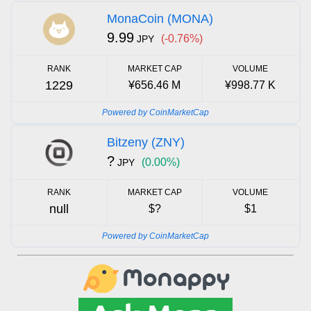
MonaCoin (MONA)
9.99
(-0.76%)
JPY
RANK
MARKET CAP
VOLUME
1229
¥656.46 M
¥998.77 K
Powered by CoinMarketCap
Bitzeny (ZNY)
?
(0.00%)
JPY
RANK
MARKET CAP
VOLUME
null
$?
$1
Powered by CoinMarketCap