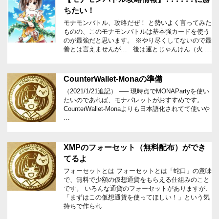
ちたい！
モナモンバトル、攻略だぜ！ と勢いよく言ってみた
ものの、このモナモンバトルは基本強カードを使う
のが最強だと思います。 ※やり尽くしてないので最
善とは言えませんが… 後は運とじゃんけん（火 …
CounterWallet-Monaの準備
（2021/1/21追記） —– 現時点でMONAPartyを使い
たいのであれば、モナパレットがおすすめです。
CounterWallet-Monaよりも日本語化されてて使いや
…
XMPのフォーセット（無料配布）ができ
てるよ
フォーセットとは フォーセットとは「蛇口」の意味
で、無料で少額の仮想通貨をもらえる仕組みのこと
です。 いろんな通貨のフォーセットがありますが、
「まずはこの仮想通貨を使ってほしい！」という気
持ちで作られ …