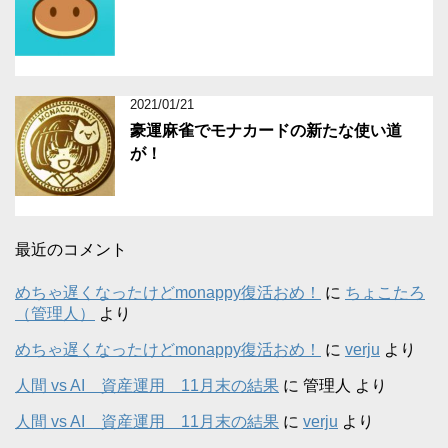
2021/01/21
豪運麻雀でモナカードの新たな使い道
が！
最近のコメント
めちゃ遅くなったけどmonappy復活おめ！
に
ちょこたろ
（管理人）
より
めちゃ遅くなったけどmonappy復活おめ！
に
verju
より
人間 vs AI 資産運用 11月末の結果
に
管理人
より
人間 vs AI 資産運用 11月末の結果
に
verju
より